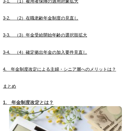
3-1. （1）被用者保険の適用対象拡大
3-2. （2）在職老齢年金制度の見直し
3-3. （3）年金受給開始年齢の選択肢拡大
3-4. （4）確定拠出年金の加入要件見直し
4. 年金制度改定による主婦・シニア層へのメリットは？
まとめ
1. 年金制度改定とは？