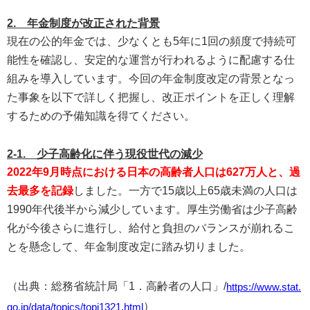
2. 年金制度が改正された背景
現在の公的年金では、少なくとも5年に1回の頻度で持続可
能性を確認し、安定的な運営が行われるように配慮する仕
組みを導入しています。今回の年金制度改定の背景となっ
た事象を以下で詳しく把握し、改正ポイントを正しく理解
するための予備知識を得てください。
2-1. 少子高齢化に伴う現役世代の減少
2022年9月時点における日本の高齢者人口は627万人と、過
去最多を記録
しました。一方で15歳以上65歳未満の人口は
1990年代後半から減少しています。厚生労働省は少子高齢
化が今後さらに進行し、給付と負担のバランスが崩れるこ
とを懸念して、年金制度改定に踏み切りました。
（出典：総務省統計局「1．高齢者の人口」/
https://www.stat.
）
go.jp/data/topics/topi1321.html