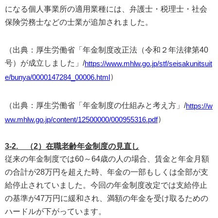
になる個人事業所の適用業種には、弁護士・税理士・社会
保険労務士などの士業が追加されました。
（出典：厚生労働省「年金制度改正法（令和２年法律第40
号）が成立しました」/
https://www.mhlw.go.jp/stf/seisakunitsuit
）
e/bunya/0000147284_00006.html
（出典：厚生労働省「年金制度の仕組みと考え方」/
https://w
）
ww.mhlw.go.jp/content/12500000/000955316.pdf
3-2. （2）在職老齢年金制度の見直し
従来の年金制度では60～64歳の人の場合、賃金と年金月額
の合計が28万円を超えた時、年金の一部もしくは全部が支
給停止されていました。今回の年金制度改定では支給停止
の基準が47万円に緩和され、満額の年金を受け取るための
ハードルが下がっています。