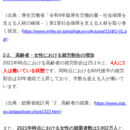
（出典：厚生労働省「令和4年版厚生労働白書－社会保障を
支える人材の確保－｜第1章社会保障を支える人材を取り巻
く状況」/
https://www.mhlw.go.jp/wp/hakusyo/kousei/21/dl/1-01.p
）
df
2-2. 高齢者・女性における就労割合の増加
2021年時点における高齢者の就労割合は25.1％と、
4人に1
人は働いている状態
です。同時点における60代後半の就労
割合は10年連続で上昇しており、半数を超える人が働いて
います。
（出典：総務省統計局「2．高齢者の就業」/
https://www.stat.
）
go.jp/data/topics/topi1322.html
また、
2021年時点における女性の就業者数は3,002万人
と、