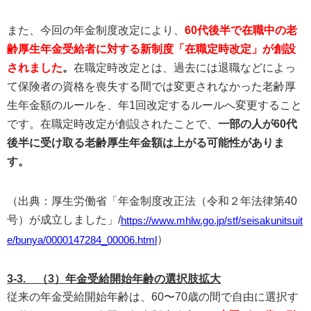
また、今回の年金制度改定により、
60代後半で在職中の老
齢厚生年金受給者に対する新制度「在職定時改定」が創設
されました
。
在職定時改定とは、過去には退職などによっ
て保険者の資格を喪失する間では変更されなかった老齢厚
生年金額のルールを、年1回改定するルールへ変更すること
です。在職定時改定が創設されたことで、
一部の人が60代
後半に受け取る老齢厚生年金額は上がる可能性がありま
す。
（出典：厚生労働省「年金制度改正法（令和２年法律第40
号）が成立しました」/
https://www.mhlw.go.jp/stf/seisakunitsuit
）
e/bunya/0000147284_00006.html
3-3. （3）年金受給開始年齢の選択肢拡大
従来の年金受給開始年齢は、60〜70歳の間で自由に選択す