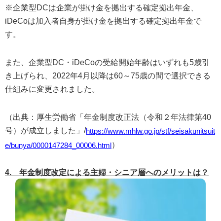
※企業型DCは企業が掛け金を拠出する確定拠出年金、
iDeCoは加入者自身が掛け金を拠出する確定拠出年金で
す。
また、企業型DC・iDeCoの受給開始年齢はいずれも5歳引
き上げられ、2022年4月以降は60～75歳の間で選択できる
仕組みに変更されました。
（出典：厚生労働省「年金制度改正法（令和２年法律第40
号）が成立しました」/
https://www.mhlw.go.jp/stf/seisakunitsuit
）
e/bunya/0000147284_00006.html
4. 年金制度改定による主婦・シニア層へのメリットは？