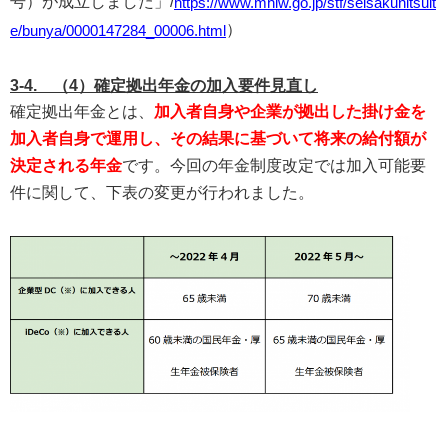
号）が成立しました」/
https://www.mhlw.go.jp/stf/seisakunitsuit
）
e/bunya/0000147284_00006.html
3-4. （4）確定拠出年金の加入要件見直し
確定拠出年金とは、
加入者自身や企業が拠出した掛け金を
加入者自身で運用し、その結果に基づいて将来の給付額が
決定される年金
です。今回の年金制度改定では加入可能要
件に関して、下表の変更が行われました。