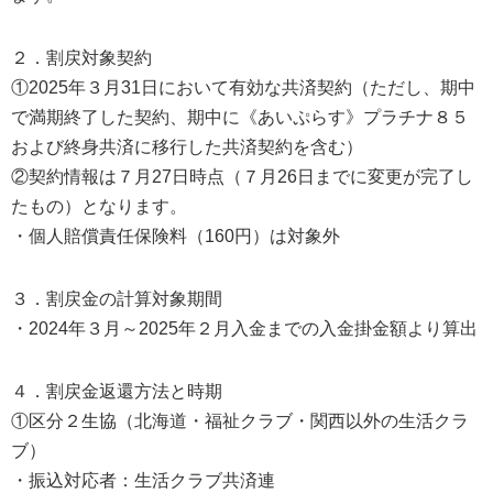
２．割戻対象契約
①2025年３月31日において有効な共済契約（ただし、期中
で満期終了した契約、期中に《あいぷらす》プラチナ８５
および終身共済に移行した共済契約を含む）
②契約情報は７月27日時点（７月26日までに変更が完了し
たもの）となります。
・個人賠償責任保険料（160円）は対象外
３．割戻金の計算対象期間
・2024年３月～2025年２月入金までの入金掛金額より算出
４．割戻金返還方法と時期
①区分２生協（北海道・福祉クラブ・関西以外の生活クラ
ブ）
・振込対応者：生活クラブ共済連