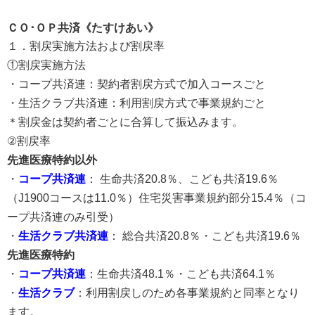
ＣＯ･ＯＰ共済《たすけあい》
１．割戻実施方法および割戻率
①割戻実施方法
・コープ共済連：契約者割戻方式で加入コースごと
・生活クラブ共済連：利用割戻方式で事業規約ごと
＊割戻金は契約者ごとに合算して振込みます。
②割戻率
先進医療特約以外
・
コープ共済連
： 生命共済20.8％、こども共済19.6％
（J1900コースは11.0％）住宅災害事業規約部分15.4％（コ
ープ共済連のみ引受）
・
生活クラブ共済連
： 総合共済20.8％・こども共済19.6％
先進医療特約
・
コープ共済連
：生命共済48.1％・こども共済64.1％
・
生活クラブ
：利用割戻しのため各事業規約と同率となり
ます。