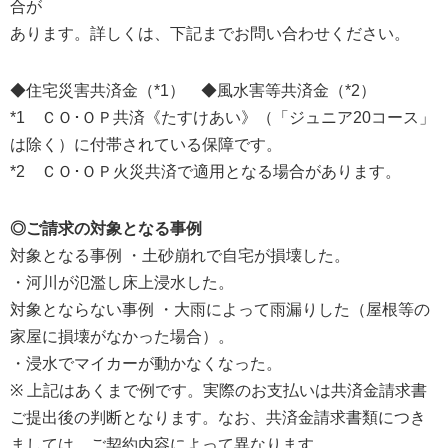
合が
あります。詳しくは、下記までお問い合わせください。
◆住宅災害共済金（*1） ◆風水害等共済金（*2）
*1 ＣＯ･ＯＰ共済《たすけあい》（「ジュニア20コース」
は除く）に付帯されている保障です。
*2 ＣＯ･ＯＰ火災共済で適用となる場合があります。
◎ご請求の対象となる事例
対象となる事例 ・土砂崩れで自宅が損壊した。
・河川が氾濫し床上浸水した。
対象とならない事例 ・大雨によって雨漏りした（屋根等の
家屋に損壊がなかった場合）。
・浸水でマイカーが動かなくなった。
※ 上記はあくまで例です。実際のお支払いは共済金請求書
ご提出後の判断となります。なお、共済金請求書類につき
ましては、ご契約内容によって異なります。